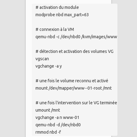
    # activation du module

    modprobe nbd max_part=63

    # connexion à la VM

    qemu-nbd -c /dev/nbd0 /kvm/images/www-01.img

    # détection et activation des volumes VG

    vgscan

    vgchange -a y

    # une fois le volume reconnu et activé

    mount /dev/mapper/www--01-root /mnt

    # une fois l'intervention sur le VG terminée

    umount /mnt

    vgchange -a n www-01

    qemu-nbd -d /dev/nbd0

    rmmod nbd -f