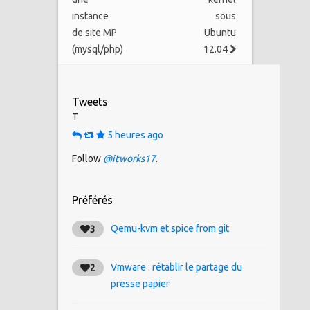
instance
sous
de site MP
Ubuntu
(mysql/php)
12.04
Tweets
T
5 heures ago
Follow
@itworks17
.
Préférés
Qemu-kvm et spice from git
3
Vmware : rétablir le partage du
2
presse papier