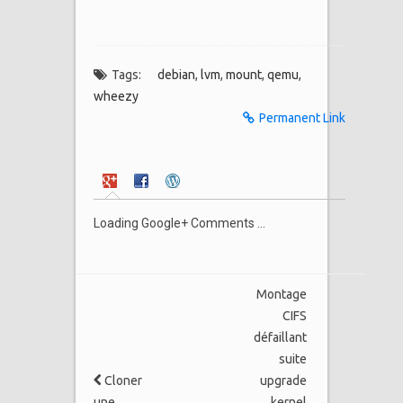
Tags:
debian
,
lvm
,
mount
,
qemu
,
wheezy
Permanent Link
Loading Google+ Comments ...
Montage
CIFS
défaillant
suite
Cloner
upgrade
une
kernel