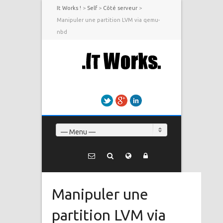
It Works !
>
Self
>
Côté serveur
>
Manipuler une partition LVM via qemu-
nbd
Twitter
Google+
LinkedIn
— Menu —
Manipuler une
partition LVM via