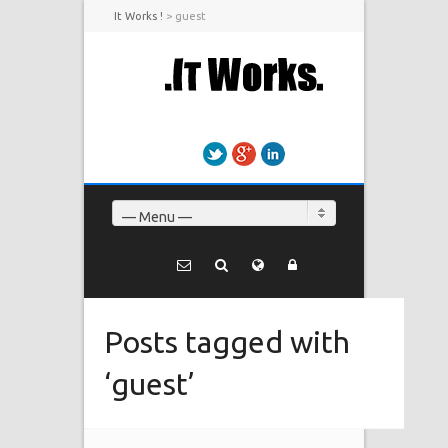
It Works !
>
guest
Twitter
Google+
LinkedIn
— Menu —
Posts tagged with
‘guest’