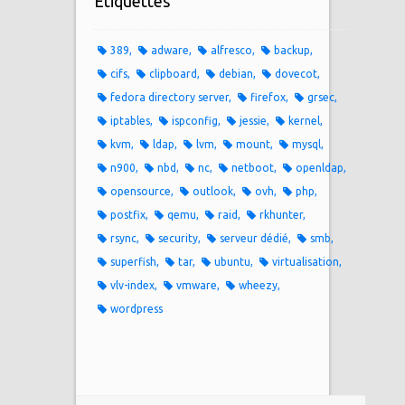
Étiquettes
389
adware
alfresco
backup
cifs
clipboard
debian
dovecot
fedora directory server
firefox
grsec
iptables
ispconfig
jessie
kernel
kvm
ldap
lvm
mount
mysql
n900
nbd
nc
netboot
openldap
opensource
outlook
ovh
php
postfix
qemu
raid
rkhunter
rsync
security
serveur dédié
smb
superfish
tar
ubuntu
virtualisation
vlv-index
vmware
wheezy
wordpress