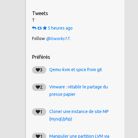
Tweets
T
5 heures ago
Follow
@itworks17
.
Préférés
Qemu-kvm et spice from git
3
Vmware : rétablir le partage du
2
presse papier
Cloner une instance de site MP
1
(mysql/php)
Manipuler une partition LVM via
1