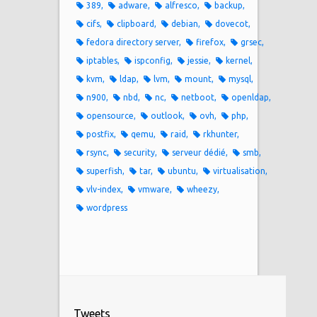
389
adware
alfresco
backup
cifs
clipboard
debian
dovecot
fedora directory server
firefox
grsec
iptables
ispconfig
jessie
kernel
kvm
ldap
lvm
mount
mysql
n900
nbd
nc
netboot
openldap
opensource
outlook
ovh
php
postfix
qemu
raid
rkhunter
rsync
security
serveur dédié
smb
superfish
tar
ubuntu
virtualisation
vlv-index
vmware
wheezy
wordpress
Tweets