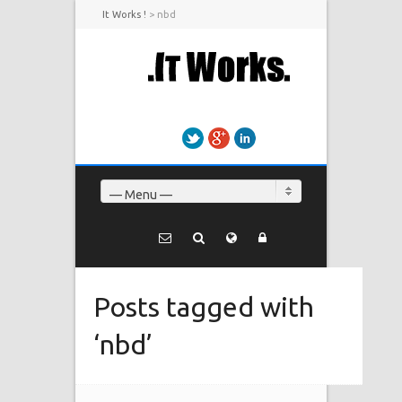
It Works !
>
nbd
Twitter
Google+
LinkedIn
— Menu —
Posts tagged with
‘nbd’