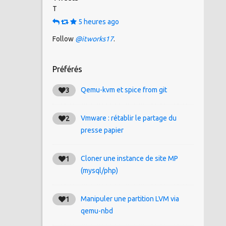
T
5 heures ago
Follow
@itworks17
.
Préférés
Qemu-kvm et spice from git
3
Vmware : rétablir le partage du
2
presse papier
Cloner une instance de site MP
1
(mysql/php)
Manipuler une partition LVM via
1
qemu-nbd