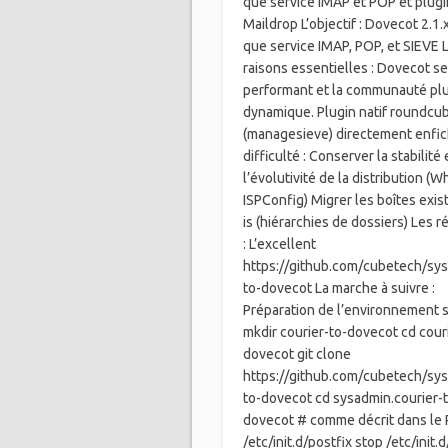
que service IMAP et POP et plugi
Maildrop L’objectif : Dovecot 2.1.
que service IMAP, POP, et SIEVE 
raisons essentielles : Dovecot s
performant et la communauté pl
dynamique. Plugin natif roundcu
(managesieve) directement enfic
difficulté : Conserver la stabilité 
l’évolutivité de la distribution (
ISPConfig) Migrer les boîtes exis
is (hiérarchies de dossiers) Les 
: L’excellent
https://github.com/cubetech/sys
to-dovecot La marche à suivre :
Préparation de l’environnement 
mkdir courier-to-dovecot cd cour
dovecot git clone
https://github.com/cubetech/sys
to-dovecot cd sysadmin.courier-
dovecot # comme décrit dans l
/etc/init.d/postfix stop /etc/init.