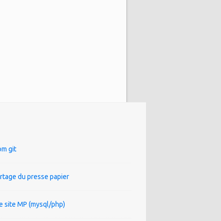
om git
artage du presse papier
e site MP (mysql/php)