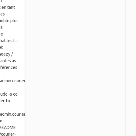
n
x en tant
Les
emble plus
us
be
hables La
et
Wheezy /
tantes as
références
admin.courier-
sudo -s cd
ier-to-
admin.courier-
to-
e README
d/courier-