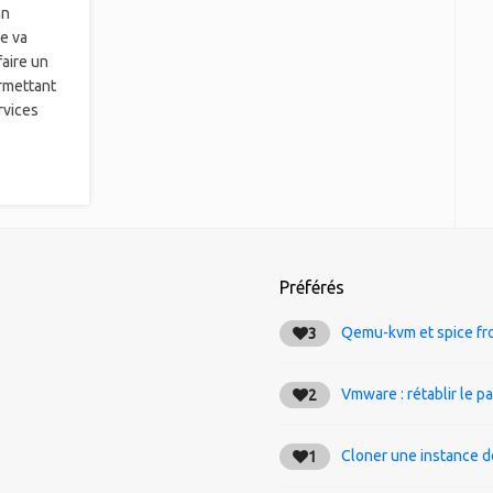
an
e va
faire un
rmettant
rvices
Préférés
Qemu-kvm et spice fr
3
Vmware : rétablir le p
2
Cloner une instance d
1