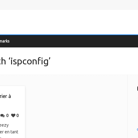
marks
h ‘ispconfig’
ier à
0
0
heezy
er en tant