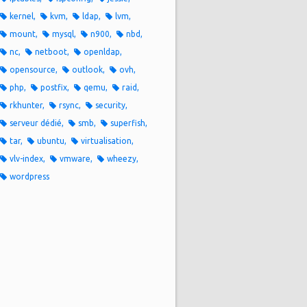
kernel
kvm
ldap
lvm
mount
mysql
n900
nbd
nc
netboot
openldap
opensource
outlook
ovh
php
postfix
qemu
raid
rkhunter
rsync
security
serveur dédié
smb
superfish
tar
ubuntu
virtualisation
vlv-index
vmware
wheezy
wordpress