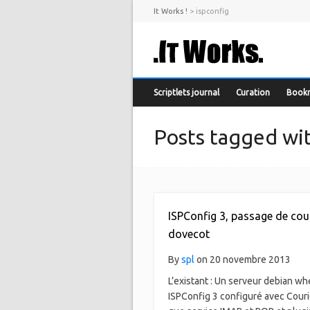
It Works !
>
ispconfig
Scriptlets journal
Curation
Book
Posts tagged wit
ISPConfig 3, passage de cour
dovecot
By
spl
on 20 novembre 2013
L’existant : Un serveur debian w
ISPConfig 3 configuré avec Couri