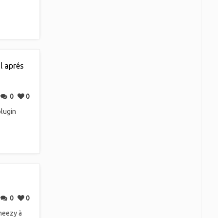
l aprés
0
0
plugin
0
0
heezy à