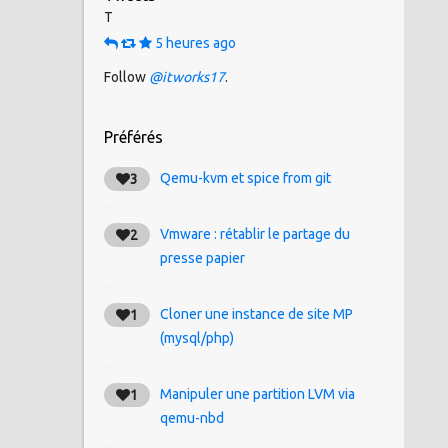
T
5 heures ago
Follow
@itworks17
.
Préférés
Qemu-kvm et spice from git
3
Vmware : rétablir le partage du
2
presse papier
Cloner une instance de site MP
1
(mysql/php)
Manipuler une partition LVM via
1
qemu-nbd