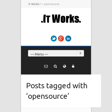
It Works !
>
opensource
Twitter
Google+
LinkedIn
— Menu —
Posts tagged with
‘opensource’