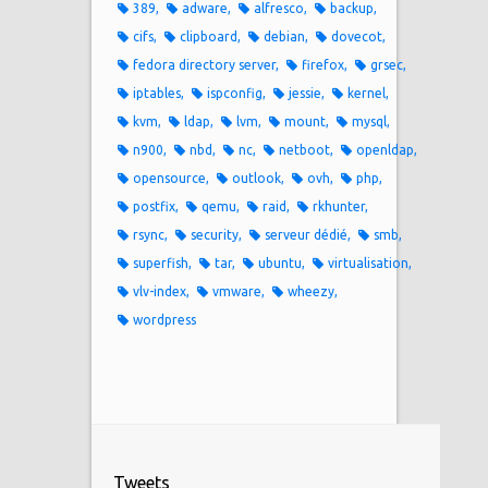
389
adware
alfresco
backup
cifs
clipboard
debian
dovecot
fedora directory server
firefox
grsec
iptables
ispconfig
jessie
kernel
kvm
ldap
lvm
mount
mysql
n900
nbd
nc
netboot
openldap
opensource
outlook
ovh
php
postfix
qemu
raid
rkhunter
rsync
security
serveur dédié
smb
superfish
tar
ubuntu
virtualisation
vlv-index
vmware
wheezy
wordpress
Tweets