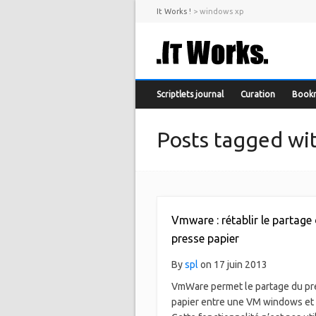
It Works !
>
windows xp
Scriptlets journal
Curation
Book
Posts tagged wi
Vmware : rétablir le partage
presse papier
By
spl
on 17 juin 2013
VmWare permet le partage du pr
papier entre une VM windows et 