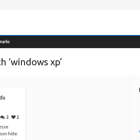
marks
th ‘windows xp’
 du
2
2
esse
son hôte.