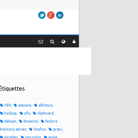
Twitter
Google+
LinkedIn
Étiquettes
389
adware
alfresco
backup
cifs
clipboard
debian
dovecot
fedora
directory server
firefox
grsec
iptables
ispconfig
jessie