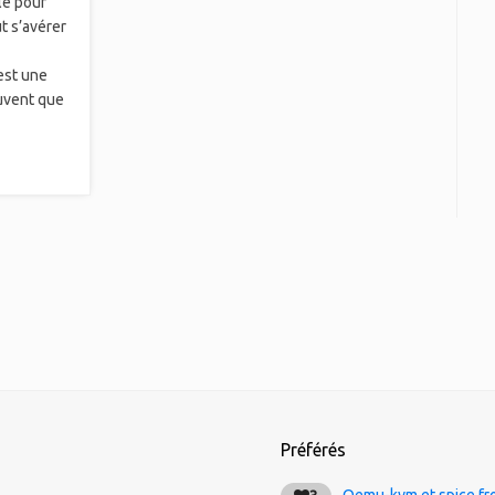
le pour
t s’avérer
est une
ouvent que
Préférés