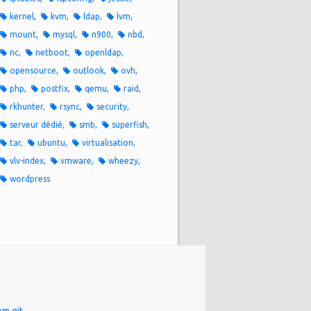
kernel
kvm
ldap
lvm
mount
mysql
n900
nbd
nc
netboot
openldap
opensource
outlook
ovh
php
postfix
qemu
raid
rkhunter
rsync
security
serveur dédié
smb
superfish
tar
ubuntu
virtualisation
vlv-index
vmware
wheezy
wordpress